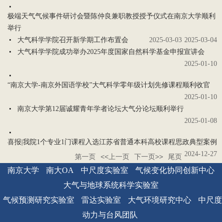
极端天气气候事件研讨会暨陈仲良兼职教授授予仪式在南京大学顺利
举行
大气科学学院召开新学期工作布置会
2025-03-03
2025-03-04
大气科学学院成功举办2025年度国家自然科学基金申报宣讲会
2025-01-10
“南京大学-南京外国语学校”大气科学零年级计划先修课程顺利收官
2025-01-10
南京大学第12届诚耀青年学者论坛大气分论坛顺利举行
2025-01-08
喜报|我院1个专业1门课程入选江苏省普通本科高校课程思政典型案例
2024-12-27
第一页
<<上一页
下一页>>
尾页
南京大学
南大OA
中尺度实验室
气候变化协同创新中心
大气与地球系统科学实验室
气候预测研究实验室
雷达实验室
大气环境研究中心
中尺度
动力与台风团队