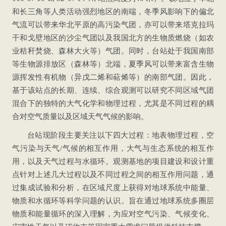
和长三角等人类活动强烈地区的南端，冬季风影响下的偏北
气流可以带来华北平原的高污染气团，亦可以带来塔克拉玛
干和戈壁地区的沙尘气团以及我国北方的生物质燃烧（如农
业秸秆焚烧、森林大火等）气团。同时，台站处于我国南部
等生物源排放区（森林等）北端，夏季风可以带来富含生物
源挥发性有机物（异戊二烯和萜烯等）的南部气团。因此，
基于该站点的长期、连续、综合观测可以研究不同区域气团
混合下的独特的大气化学和物理过程，尤其是不同过程的耦
合对空气质量以及区域天气气候的影响。
台站现阶段主要关注以下四大过程：地表物理过程，空
气污染与天气/气候的相互作用，大气与生态系统的相互作
用，以及天气过程与水循环。观测基地的项目建设和设计重
点针对上述几大过程以及不同过程之间的相互作用问题，通
过集成试验和分析，在区域尺度上获得对地球系统中能量、
物质和水循环等科学问题的认识。旨在通过地球系统多圈层
物质和能量循环的深入理解，为应对空气污染、气候变化、