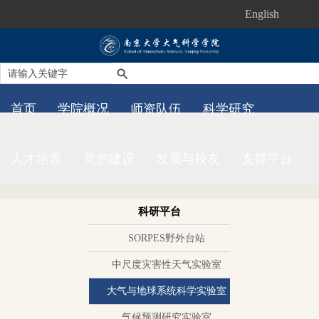
English
首页
学院概况
师资队伍
科学研究
人才培养
党的建设
发展与校友
支撑平台
科研平台
SORPES野外台站
中尺度灾害性天气实验室
大气与地球系统科学实验室
气候预测研究实验室