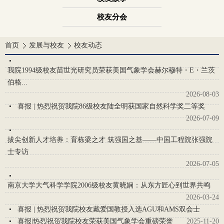
校友分会
首页
发展与校友
校友动态
我院1994级校友苗世光研究员荣获美国气象学会赫尔穆特・E・兰茨
伯格...
2026-08-03
喜报 | 热烈祝贺我院86级校友陆全明获国家自然科学奖二等奖
2026-07-09
拔尖创新人才培养：育栋梁之才 筑强国之基——中国工程院张强院
士专访
2026-07-05
南京大学大气科学学院2006级校友黄晓娴：从东方匠心到世界共鸣
2026-03-24
喜报 | 热烈祝贺我院校友戴爱国教授入选AGU和AMS双会士
喜报|热烈祝贺我院校友荣获美国气象学会重磅荣誉
2025-11-20