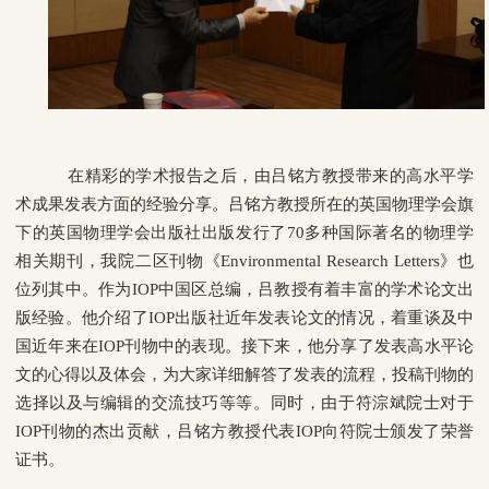
在精彩的学术报告之后，由吕铭方教授带来的高水平学
术成果发表方面的经验分享。吕铭方教授所在的英国物理学会旗
下的英国物理学会出版社出版发行了
70
多种国际著名的物理学
相关期刊，我院二区刊物《
Environmental Research Letters
》也
位列其中。作为
IOP
中国区总编，吕教授有着丰富的学术论文出
版经验。他介绍了
IOP
出版社近年发表论文的情况，着重谈及中
国近年来在
IOP
刊物中的表现。接下来，他分享了发表高水平论
文的心得以及体会，为大家详细解答了发表的流程，投稿刊物的
选择以及与编辑的交流技巧等等。同时，由于符淙斌院士对于
IOP
刊物的杰出贡献，吕铭方教授代表
IOP
向符院士颁发了荣誉
证书。