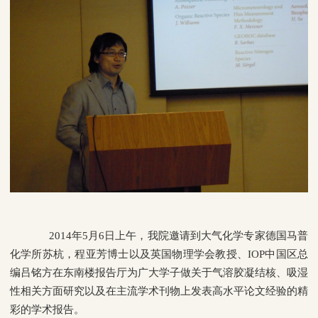
2014年
5
月
6
日上午，我
院邀请到大气化学专家德国马普
化学所苏杭，程亚芳博士以及英国物理学会教授、
IOP
中国区总
编吕铭方在东南楼报告厅
为广大学子做关于气溶胶凝结核、吸湿
性相关方面研究以及在主流学术刊物上发表高水平论文经验的精
彩的学术报告。