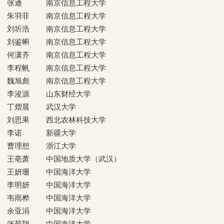
张通
南京信息工程大学
朱羽菲
南京信息工程大学
刘圻浩
南京信息工程大学
刘鉴蝌
南京信息工程大学
何潇齐
南京信息工程大学
李程帆
南京信息工程大学
魏旭彪
南京信息工程大学
李浚源
山东财经大学
丁熠晨
武汉大学
刘思果
西北农林科技大学
李诺
新疆大学
曹理想
浙江大学
王亳萧
中国地质大学（武汉）
王妍珊
中国海洋大学
李明妍
中国海洋大学
韦雨桦
中国海洋大学
余亚涓
中国海洋大学
张菊翔
中国海洋大学