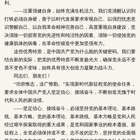
利。
——
注重强健自身，始终充满生机活力。我们党清醒认识到
打铁必须自身硬，善于以时代发展要求审视自己、以强烈忧患意
识警醒自己、以自我革命精神完善自己，高度重视自身建设，坚
决清除一切损害党的先进性和纯洁性的因素、清除一切侵蚀党的
健康肌体的病毒，在革命性锻造中更加坚强有力。
这些优秀特质，是中国共产党为什么能的关键密码。我们要
结合新的实际，把党的优秀特质不断发扬光大，确保党永远不变
质不变色不变味，始终具有强大创造力凝聚力战斗力。
同志们、朋友们！
“
功崇惟志，业广惟勤。”实现新时代新征程党的使命任务，
要求全体中国共产党人坚定信心、接续奋斗，不断创造无愧于时
代和人民的新业绩。
——
坚定信心、接续奋斗，必须坚持党的基本理论、基本路
线、基本方略。党的基本理论、基本路线、基本方略是党和人民
经过艰辛探索取得的重大成果，是党和国家事业的根本遵循。新
征程上，全党必须保持道不变、志不改的定力，坚持党的全面领