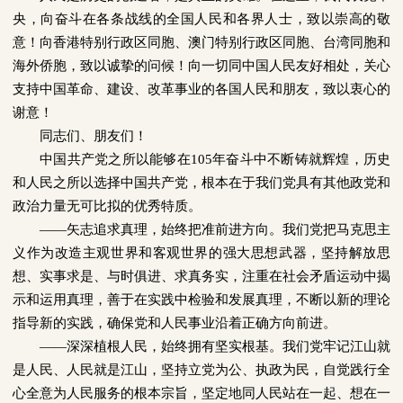
央，向奋斗在各条战线的全国人民和各界人士，致以崇高的敬
意！向香港特别行政区同胞、澳门特别行政区同胞、台湾同胞和
海外侨胞，致以诚挚的问候！向一切同中国人民友好相处，关心
支持中国革命、建设、改革事业的各国人民和朋友，致以衷心的
谢意！
同志们、朋友们！
中国共产党之所以能够在
105
年奋斗中不断铸就辉煌，历史
和人民之所以选择中国共产党，根本在于我们党具有其他政党和
政治力量无可比拟的优秀特质。
——
矢志追求真理，始终把准前进方向。我们党把马克思主
义作为改造主观世界和客观世界的强大思想武器，坚持解放思
想、实事求是、与时俱进、求真务实，注重在社会矛盾运动中揭
示和运用真理，善于在实践中检验和发展真理，不断以新的理论
指导新的实践，确保党和人民事业沿着正确方向前进。
——
深深植根人民，始终拥有坚实根基。我们党牢记江山就
是人民、人民就是江山，坚持立党为公、执政为民，自觉践行全
心全意为人民服务的根本宗旨，坚定地同人民站在一起、想在一