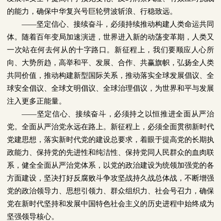
的能力，确保中华复兴号巨轮劈波斩浪、行稳致远。
——
坚定信心、接续奋斗，必须持续推动构建人类命运共同
体。随着百年变局加速演进，世界进入新的动荡变革期，人类又
一次站在何去何从的十字路口。新征程上，我们要顺应人心所
向、大势所趋，高举和平、发展、合作、共赢旗帜，弘扬全人类
共同价值，推动构建新型国际关系，推动落实全球发展倡议、全
球安全倡议、全球文明倡议、全球治理倡议，为世界和平与发展
注入更多正能量。
——
坚定信心、接续奋斗，必须持之以恒推进全面从严治
党。全面从严治党永远在路上。新征程上，必须全面贯彻新时代
党建思想，落实新时代党的建设总要求，着眼于提高党的长期执
政能力、保持党的先进性和纯洁性、保持党同人民群众的血肉联
系，健全全面从严治党体系，以党的政治建设为统领加强党的各
方面建设，坚决打好反腐败斗争攻坚战持久战总体战，不断增强
党的政治领导力、思想引领力、群众组织力、社会号召力，确保
党在新时代坚持和发展中国特色社会主义的历史进程中始终成为
坚强领导核心。