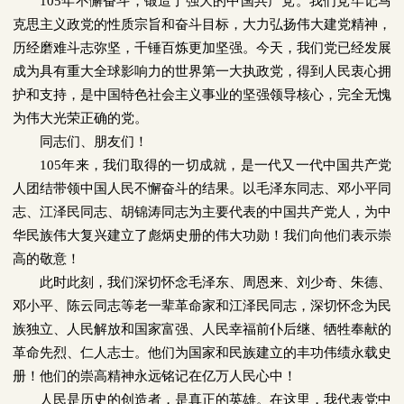
105
年不懈奋斗，锻造了强大的中国共产党。我们党牢记马
克思主义政党的性质宗旨和奋斗目标，大力弘扬伟大建党精神，
历经磨难斗志弥坚，千锤百炼更加坚强。今天，我们党已经发展
成为具有重大全球影响力的世界第一大执政党，得到人民衷心拥
护和支持，是中国特色社会主义事业的坚强领导核心，完全无愧
为伟大光荣正确的党。
同志们、朋友们！
105
年来，我们取得的一切成就，是一代又一代中国共产党
人团结带领中国人民不懈奋斗的结果。以毛泽东同志、邓小平同
志、江泽民同志、胡锦涛同志为主要代表的中国共产党人，为中
华民族伟大复兴建立了彪炳史册的伟大功勋！我们向他们表示崇
高的敬意！
此时此刻，我们深切怀念毛泽东、周恩来、刘少奇、朱德、
邓小平、陈云同志等老一辈革命家和江泽民同志，深切怀念为民
族独立、人民解放和国家富强、人民幸福前仆后继、牺牲奉献的
革命先烈、仁人志士。他们为国家和民族建立的丰功伟绩永载史
册！他们的崇高精神永远铭记在亿万人民心中！
人民是历史的创造者，是真正的英雄。在这里，我代表党中