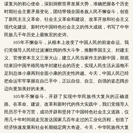
谋复兴的初心使命，深刻洞察世界发展大势，准确把握各个历史
时期社会主要矛盾变化，团结带领全国各族人民不懈奋斗，创造
了新民主主义革命、社会主义革命和建设、改革开放和社会主义
现代化建设、新时代中国特色社会主义的伟大成就，书写了中华
民族几千年历史上最恢宏的史诗。
105
年不懈奋斗，从根本上改变了中国人民的前途命运。我
们党领导人民经过波澜壮阔的伟大斗争，推翻帝国主义、封建主
义、官僚资本主义三座大山，建立人民当家作主的新中国，彻底
结束旧中国半殖民地半封建社会的历史，实现人民生活从温饱不
足到总体小康再到全面小康的历史性跨越。今天，中国人民已经
把命运牢牢掌握在自己手中，正以自信、自立、自强的姿态阔步
迈向更加美好的未来。
105
年不懈奋斗，开辟了实现中华民族伟大复兴的正确道
路。在革命、建设、改革和新时代的伟大实践中，我们党领导人
民历尽千辛万苦，成功开辟和坚持了中国特色社会主义道路，仅
用几十年时间就走完发达国家几百年走过的工业化历程，创造了
经济快速发展和社会长期稳定两大奇迹。今天，中华民族伟大复