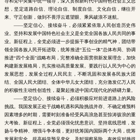
导和党中央集中统一领导，深入贯彻新时代中国特色社会主义思
想，坚定道路自信、理论自信、制度自信、文化自信，继往开
来、守正创新，做到不畏浮云遮望眼、乘风破浪不迷航。
——
坚定信心、接续奋斗，必须紧紧依靠人民创造历史伟
业。坚持和发展中国特色社会主义是全党全国各族人民共同的事
业。新征程上，全党必须进一步提振干事创业的精气神，团结带
领全国各族人民开拓进取，统筹推进“五位一体”总体布局、协调
推进“四个全面”战略布局，完整准确全面贯彻新发展理念，加快
构建新发展格局，扎实推动高质量发展。要践行以人民为中心的
发展思想，发展全过程人民民主，不断巩固和发展各民族大团
结、全国人民大团结、全体中华儿女大团结，充分激发亿万人民
的积极性主动性创造性，凝聚起推进中国式现代化的磅礴力量。
——
坚定信心、接续奋斗，必须积极应对前进道路上的风险
挑战。我国发展正处于战略机遇和风险挑战并存、不确定难预料
因素增多的时期，需要时刻准备经受风高浪急甚至惊涛骇浪的重
大考验。新征程上，全党必须强化忧患意识、坚持底线思维，发
扬斗争精神、增强斗争本领，更好统筹国内国际两个大局，统筹
发展和安全，提高科学预见变化、及时洞察风险、有效应对挑战