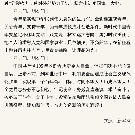
独”分裂势力，反对外部势力干涉，坚定推进祖国统一大业。
同志们、朋友们！
青年是实现中华民族伟大复兴的生力军。全党要重视青年、
关心青年、支持青年，为青年成长成才创造条件。新时代中国青
年要坚定不移听党话、跟党走，树立远大志向，勇担时代重任，
把个人追求融入党和国家事业，只争朝夕、不负韶华，在新征程
上跑好历史接力赛，用青春铺路、让理想闪光！
同志们、朋友们！
中国共产党
105
年的辉煌历史令人自豪，但我们决不能骄傲
自满、止步不前。到本世纪中叶，我们要全面建成社会主义现代
化强国、实现第二个百年奋斗目标。时间不等人！历史不等人！
全党同志务必不忘初心、牢记使命，务必谦虚谨慎、艰苦奋斗，
务必敢于斗争、善于斗争，紧紧依靠和团结带领全国各族人民奋
进新征程、建功新时代，奋力创造新的历史辉煌！
来源：新华网