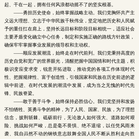
起、干在一起，拥有任何风浪都动摇不了的坚实根基。
——
勇担历史使命，始终掌握战略主动。我们党胸怀共产主
义远大理想、立志于中华民族千秋伟业，坚定地把历史和人民赋
予的重任扛在肩上，坚持长远目标和阶段目标相统一，适应社会
主要矛盾变化确立中心任务，制定和实施正确的路线方针政策，
确保牢牢掌握事业发展的领导权和主动权。
——
顺应发展潮流，始终走在时代前列。我们党秉持高度的
历史自觉和宽广的世界眼光，清醒把握中国国情和时代主题，积
极识变应变求变，锐意开拓进取，推动党的各项工作体现时代
性、把握规律性、富于创造性，引领国家和民族在历史前进的逻
辑中前进、在时代发展的潮流中发展，成为当之无愧的时代先
锋、民族脊梁。
——
敢于善于斗争，始终保持必胜信心。我们党坚持和发扬
不怕牺牲、英勇斗争的精神，为了人民、国家、民族，为了理想
信念，披荆斩棘、砥砺前行，无论敌人如何强大、道路如何艰
险、挑战如何严峻，总是毫不畏惧、绝不退缩，以任凭风雨来
袭、我自岿然不动的钢铁意志鼓舞全国人民不断从胜利走向胜