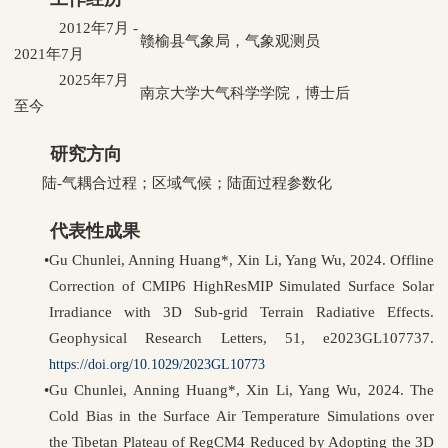
2012年7月 -
赣榆县气象局，气象观测员
2021年7月
2025年7月
南京大学大气科学学院，博士后
至今
研究方向
陆-气耦合过程；区域气候；陆面过程参数化
代表性成果
•
Gu Chunlei, Anning Huang*, Xin Li, Yang Wu, 2024. Offline
Correction of CMIP6 HighResMIP Simulated Surface Solar
Irradiance with 3D Sub-grid Terrain Radiative Effects.
Geophysical Research Letters, 51, e2023GL107737.
https://doi.org/10.1029/2023GL10773
•
Gu Chunlei, Anning Huang*, Xin Li, Yang Wu, 2024. The
Cold Bias in the Surface Air Temperature Simulations over
the Tibetan Plateau of RegCM4 Reduced by Adopting the 3D