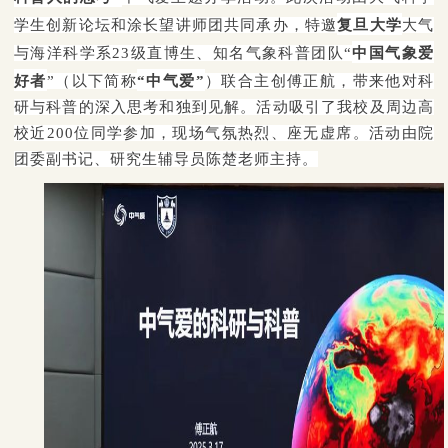
学生创新论坛和涂长望讲师团共同承办，特邀
复旦大学
大气
与海洋科学系23级直博生、知名气象科普团队“
中国气象爱
好者
”（以下简称
“中
气爱”
）联合主创傅正航，带来他对科
研与科普的深入思考和独到见解。活动吸引了我校及周边高
校近200位同学参加，现场气氛热烈、座无虚席。活动由院
团委副书记、研究生辅导员陈楚老师主持。