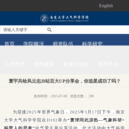
English
首页
学院概况
师资队伍
科学研究
人才培养
党的建设
发展与校友
支撑平台
寰宇共绘风云志|B站百大UP分享会，你追星成功了吗？
发布时间：2025-07-08
浏览次数：
298
为迎接2025年世界气象日，2025年3月17日下午，南京
大学大气科学学院在D102举办
“寰球同此凉热—气象科研×
科普人的思考”
中气爱主题分享活动。此次活动由大气科学