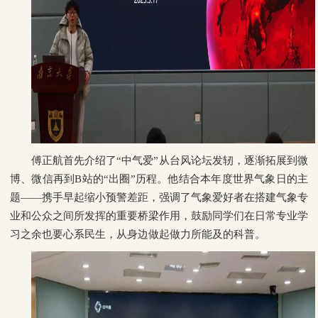
傅正航首先介绍了“中气爱”从台风论坛发轫，逐渐拓展到微
博、微信再到B站的“出圈”历程。他结合本年度世界气象日的主
题——携手早起缩小预警差距，强调了气象爱好者在搭建气象专
业和公众之间所发挥的重要桥梁作用，鼓励同学们在日常专业学
习之余也要心系民生，从身边做起做力所能及的科普。