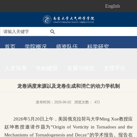
English
首页
学院概况
师资队伍
科学研究
人才培养
党的建设
发展与校友
支撑平台
龙卷涡度来源以及龙卷生成和消亡的动力学机制
发布时间：2026-06-02
浏览次数：
453
2026
年
5
月
20
日上午，美国俄克拉荷马大学
Ming Xue
教授应
赵坤教授邀请作题为”
Origin of Vorticity in Tornadoes and the
Mechanisms of Tornadogenesis and Decay”
的学术报告。报告在