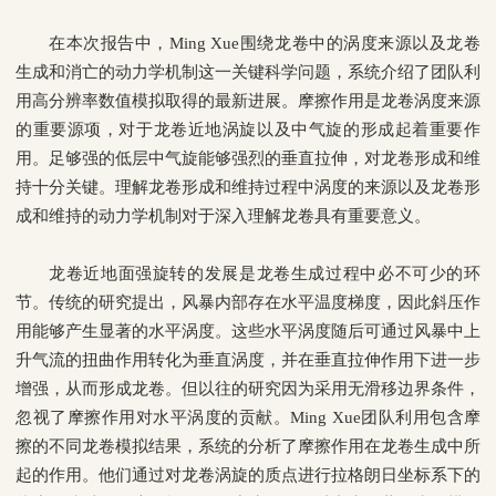
在本次报告中，
Ming Xue
围绕龙卷中的涡度来源以及龙卷
生成和消亡的动力学机制这一关键科学问题，系统介绍了团队利
用高分辨率数值模拟取得的最新进展。摩擦作用是龙卷涡度来源
的重要源项，对于龙卷近地涡旋以及中气旋的形成起着重要作
用。足够强的低层中气旋能够强烈的垂直拉伸，对龙卷形成和维
持十分关键。理解龙卷形成和维持过程中涡度的来源以及龙卷形
成和维持的动力学机制对于深入理解龙卷具有重要意义。
龙卷近地面强旋转的发展是龙卷生成过程中必不可少的环
节。传统的研究提出，风暴内部存在水平温度梯度，因此斜压作
用能够产生显著的水平涡度。这些水平涡度随后可通过风暴中上
升气流的扭曲作用转化为垂直涡度，并在垂直拉伸作用下进一步
增强，从而形成龙卷。但以往的研究因为采用无滑移边界条件，
忽视了摩擦作用对水平涡度的贡献。
Ming Xue
团队利用包含摩
擦的不同龙卷模拟结果，系统的分析了摩擦作用在龙卷生成中所
起的作用。他们通过对龙卷涡旋的质点进行拉格朗日坐标系下的