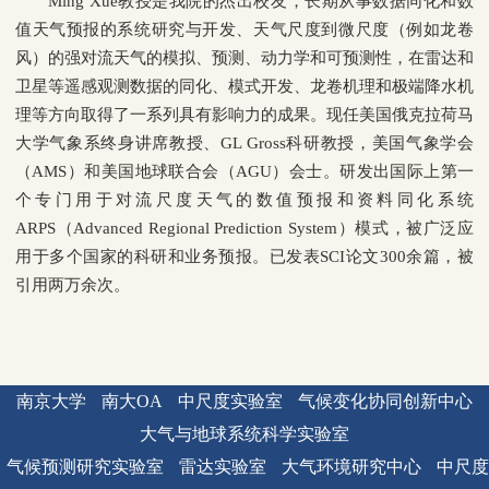
Ming Xue
教授是我院的杰出校友，长期从事数据同化和数
值天气预报的系统研究与开发、天气尺度到微尺度（例如龙卷
风）的强对流天气的模拟、预测、动力学和可预测性，在雷达和
卫星等遥感观测数据的同化、模式开发、龙卷机理和极端降水机
理等方向取得了一系列具有影响力的成果。现任美国俄克拉荷马
大学气象系终身讲席教授、
GL Gross
科研教授，美国气象学会
（
AMS
）和美国地球联合会（
AGU
）会士。研发出国际上第一
个专门用于对流尺度天气的数值预报和资料同化系统
ARPS
（
Advanced Regional Prediction System
）模式，被广泛应
用于多个国家的科研和业务预报。已发表
SCI
论文
300
余篇，被
引用两万余次。
南京大学
南大OA
中尺度实验室
气候变化协同创新中心
大气与地球系统科学实验室
气候预测研究实验室
雷达实验室
大气环境研究中心
中尺度