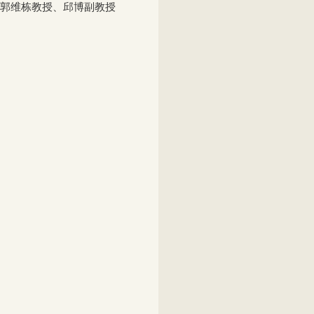
郭维栋教授、邱博副教授