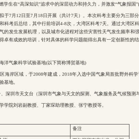
点燃学生在“高深知识”追求中的深层动力和持久力，并激发“气象报国
划拟于7月12日至7月18日开展（共计7天）。本次科考主要分为三
和科考后总结，其中行前培训4-8次，大湾区科考7天。通过大湾区
气的发生发展机理，以及城市化进程对这些灾害性天气发生频率和
得卓有成效的培训，针对具体的科学问题能得出具有一定创新性的结
)海洋气象科学试验基地(以下简称博贺基地)
海岸区域，于2008年建成，2018年入选中国气象局首批野外科学
验基地。
台、深圳市天文台（深圳市气象与天文的探测、气象服务及气候预测
学学院刘岩副教授、丁家琛助理教授、张宁教授等。
备注