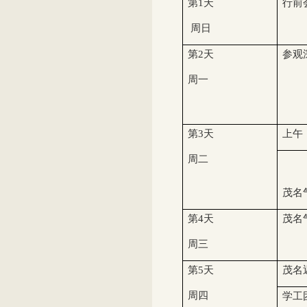
第
1
天
行前
周日
第
2
天
参观
周一
第
3
天
上午
周二
茂名
第
4
天
茂名
周三
第
5
天
茂名
周四
学工