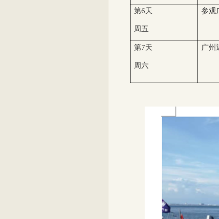
第
6
天
参观
周五
第
7
天
广州
周六