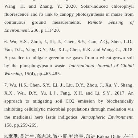
Wang, H. and Zhang, Y., 2020. Solar-induced chlorophyll
fluorescence and its link to canopy photosynthesis in maize from
continuous ground measurements.
Remote Sensing of
Environment
, 236, p.111420.
6. Wu, H.S., Zhou, J.,
Li, J.
, Chen, S.Y., Gao, Z.Q., Shen, L.D.,
Yao, D.L., Yang, G.Y., Ma, X.L., Chen, K.K. and Wang, C., 2018.
A practice to mitigate greenhouse gases from a wheat-grown soil
by the phosphogypsum waste.
International Journal of Global
Warming
, 15(4), pp.465-485.
7. Wu, H.S., Chen, S.Y.,
Li, J.
, Liu, D.Y., Zhou, J., Xu, Y., Shang,
X.X., Wei, D.Y., Yu, L.J., Fang, X.H. and Li, S.Y., 2017. An
approach to mitigating soil CO2 emission by biochemically
inhibiting cellulolytic microbial populations through mediation via
the medicinal herb Isatis indigotica.
Atmospheric Environment
,
158, pp.259-269.
8.
李季
,
吴洪生
,
高志球
,
尚小厦
,
郑培慧
,
印进
,Kakpa Didier,
任迁