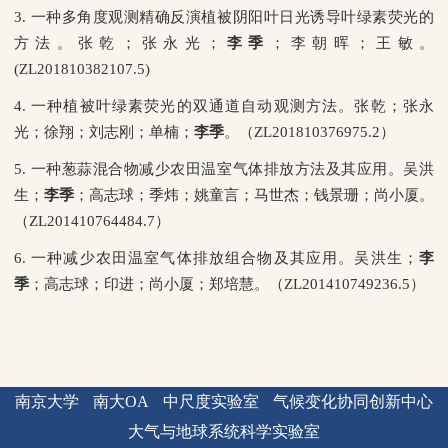
3.
一种多角度观测精确反演植被阴阳叶日光诱导叶绿素荧光的
方法。张乾；张永光；
李季
；李朝晖；王敏。
(ZL201810382107.5)
4.
一种植被叶绿素荧光的双通道自动观测方法。张乾；张永
光；徐翔；刘志刚；单楠；
李季
。（
ZL201810376975.2
）
5.
一种葱蒜混合物减少农田温室气体排放方法及其应用。吴洪
生；
李季
；高志球；季炜；姚童言；马世杰；钱景珊；尚小厦。
（
ZL201410764484.7
）
6.
一种减少农田温室气体排放组合物及其应用。吴洪生；
李
季
；高志球；印进；尚小厦；郑培慧。（
ZL201410749236.5
）
南京大学
南大OA
中尺度实验室
气候变化协同创新中心
大气与地球系统科学实验室