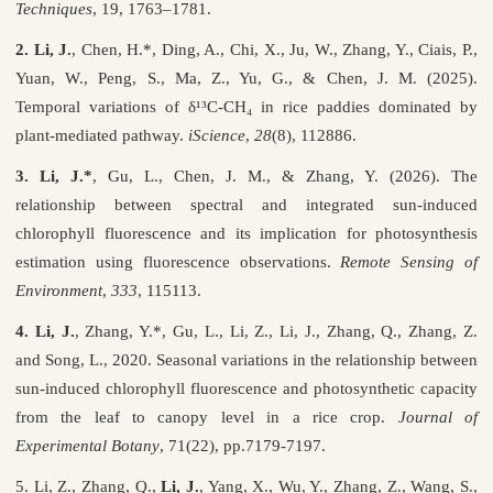
Techniques
, 19, 1763–1781.
2. Li, J.
, Chen, H.*, Ding, A., Chi, X., Ju, W., Zhang, Y., Ciais, P.,
Yuan, W., Peng, S., Ma, Z., Yu, G., & Chen, J. M. (2025).
Temporal variations of δ¹³C-CH₄ in rice paddies dominated by
plant-mediated pathway.
iScience
,
28
(8), 112886.
3. Li, J.*
, Gu, L., Chen, J. M., & Zhang, Y. (2026). The
relationship between spectral and integrated sun-induced
chlorophyll fluorescence and its implication for photosynthesis
estimation using fluorescence observations.
Remote Sensing of
Environment
,
333
, 115113.
4. Li, J.
, Zhang, Y.*, Gu, L., Li, Z., Li, J., Zhang, Q., Zhang, Z.
and Song, L., 2020. Seasonal variations in the relationship between
sun-induced chlorophyll fluorescence and photosynthetic capacity
from the leaf to canopy level in a rice crop.
Journal of
Experimental Botany
, 71(22), pp.7179-7197.
5. Li, Z., Zhang, Q.,
Li, J.
, Yang, X., Wu, Y., Zhang, Z., Wang, S.,