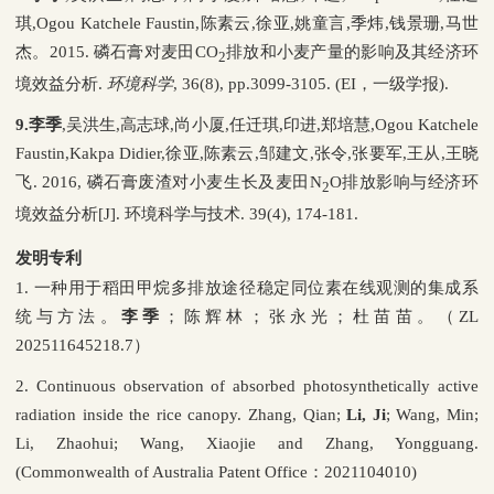
琪
,Ogou Katchele Faustin,
陈素云
,
徐亚
,
姚童言
,
季炜
,
钱景珊
,
马世
杰。
2015.
磷石膏对麦田
CO
排放和小麦产量的影响及其经济环
2
境效益分析
.
环境科学
, 36(8), pp.3099-3105. (EI
，一级学报
).
9.
李季
,
吴洪生
,
高志球
,
尚小厦
,
任迁琪
,
印进
,
郑培慧
,Ogou Katchele
Faustin,Kakpa Didier,
徐亚
,
陈素云
,
邹建文
,
张令
,
张要军
,
王从
,
王晓
飞
. 2016,
磷石膏废渣对小麦生长及麦田
N
O
排放影响与经济环
2
境效益分析
[J].
环境科学与技术
. 39(4), 174-181.
发明专利
1.
一种用于稻田甲烷多排放途径稳定同位素在线观测的集成系
统与方法。
李季
；陈辉林；张永光；杜苗苗。（
ZL
202511645218.7
）
2. Continuous observation of absorbed photosynthetically active
radiation inside the rice canopy. Zhang, Qian;
Li, Ji
; Wang, Min;
Li, Zhaohui; Wang, Xiaojie and Zhang, Yongguang.
(Commonwealth of Australia Patent Office
：
2021104010)