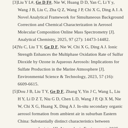
[3]
Liu Y L#,
Ge D F#
, Nie W, Huang D D, Yan C, Li Y y,
Wang J B, Liu C, Zha Q Z, Wang J P, Chi X G, Ding A J. A
Novel Analytical Framework for Simultaneous Background
Correction and Chemical Characterization in Aerosol
Molecular Composition Online Mass Spectrometry [J].
Analytical Chemistry, 2025, 97 (27): 14473-14482.
[4]
Yu C, Liu T Y,
Ge D F
, Nie W, Chi X G, Ding A J. Ionic
Strength Enhances the Multiphase Oxidation Rate of Sulfur
Dioxide by Ozone in Aqueous Aerosols: Implications for
Sulfate Production in the Marine Atmosphere [J].
Environmental Science & Technology, 2023, 57 (16):
6609-6615.
[5]
Dou J B, Liu T Y,
Ge D F
, Zhang Y, Yin J C, Wang L, Liu
H Y, Li D Z T, Niu G D, Chen L D, Wang J P, Qi X M, Nie
W, Chi X G, Huang X, Ding A J. In-situ secondary organic
aerosol formation from ambient air in suburban Eastern
China: Substantially distinct characteristics between