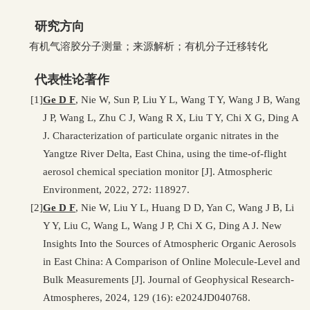
研究方向
有机气溶胶分子测量；来源解析；有机分子迁移转化
代表性论著作
[1]
Ge D F
, Nie W, Sun P, Liu Y L, Wang T Y, Wang J B, Wang
J P, Wang L, Zhu C J, Wang R X, Liu T Y, Chi X G, Ding A
J. Characterization of particulate organic nitrates in the
Yangtze River Delta, East China, using the time-of-flight
aerosol chemical speciation monitor [J]. Atmospheric
Environment, 2022, 272: 118927.
[2]
Ge D F
, Nie W, Liu Y L, Huang D D, Yan C, Wang J B, Li
Y Y, Liu C, Wang L, Wang J P, Chi X G, Ding A J. New
Insights Into the Sources of Atmospheric Organic Aerosols
in East China: A Comparison of Online Molecule-Level and
Bulk Measurements [J]. Journal of Geophysical Research-
Atmospheres, 2024, 129 (16): e2024JD040768.