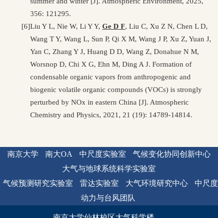
summer and winter [J]. Atmospheric Environment, 2025,
356: 121295.
[6]
Liu Y L, Nie W, Li Y Y,
Ge D F
, Liu C, Xu Z N, Chen L D,
Wang T Y, Wang L, Sun P, Qi X M, Wang J P, Xu Z, Yuan J,
Yan C, Zhang Y J, Huang D D, Wang Z, Donahue N M,
Worsnop D, Chi X G, Ehn M, Ding A J. Formation of
condensable organic vapors from anthropogenic and
biogenic volatile organic compounds (VOCs) is strongly
perturbed by NOx in eastern China [J]. Atmospheric
Chemistry and Physics, 2021, 21 (19): 14789-14814.
南京大学
南大OA
中尺度实验室
气候变化协同创新中心
大气与地球系统科学实验室
气候预测研究实验室
雷达实验室
大气环境研究中心
中尺度
动力与台风团队
南京大学仙林校区大气科学楼