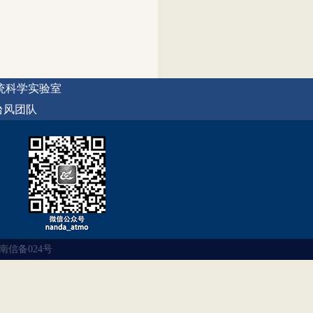
统科学实验室
台风团队
号 南信备024号