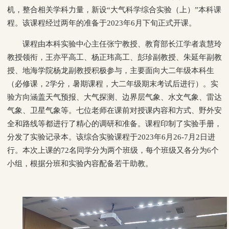
机，整合相关学科力量，新设“大气科学综合实验（上）”本科课
程。该课程经过两年的准备于
2023
年
6
月下旬正式开课。
课程由本科实验中心主任张宁教授、教育部长江学者袁慧玲
教授领衔，王亦平高工、杨正玮高工、彭珍副教授、朱延年副教
授、地海学院杨龙副教授积极参与，主要面向大二年级本科生
（必修课，
2
学分，暑期课程，大二年级期末考试后进行）。实
验方向涵盖天气预报、大气探测、边界层气象、水文气象、雷达
气象、卫星气象等。七位老师在课前对授课内容和方式、野外安
全和路线等都进行了精心的调研和准备。课程印制了实验手册，
分发了实验记录本。该综合实验课程于
2023
年
6
月
26-7
月
2
日进
行。本次上课的
72
名同学分为两个班级，每个班级又各分为
6
个
小组，根据分班和实验内容配备若干助教。