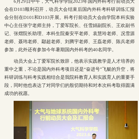
6
月
29
日中午，大气科学学院
2023
年国内外科考行前动员大
会在
D103
顺利召开，动员大会结束后国内外科考科研训练汇报
会分别在
D101
和
D103
开展。科考行前动员大会由学院本科实验
中心主任张宁老师主持，丁爱军院长、任雪娟副院长、王欢副书
记、张熠院长助理、本科生院秦安平老师、袁慧玲老师、况雪源
老师、聂玮老师、鄢超老师、刘腾宇老师、王磊老师、陈兵老师
参加，此外还有参加今年暑期国内外科考的
40
名同学。
动员大会上丁爱军院长致辞，他表示实践教学是人才培养的
重中之重，不论是国内外科考项目还是“奋进号”飞艇的升空，将
科研训练与科考实践相结合是我院科教育人和实践育人的重要手
段，同时他也表达了对同学们的殷切期待和对本次科考取得圆满
成功的祝愿。