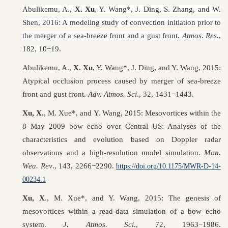
Abulikemu, A.,
X. Xu
, Y. Wang*, J. Ding, S. Zhang, and W.
Shen, 2016: A modeling study of convection initiation prior to
the merger of a sea-breeze front and a gust front.
Atmos. Res.
,
182, 10
−
19.
Abulikemu, A.,
X. Xu
, Y. Wang*, J. Ding, and Y. Wang, 2015:
Atypical occlusion process caused by merger of sea-breeze
front and gust front.
Adv. Atmos. Sci
., 32, 1431
−1443.
Xu, X
., M. Xue*, and Y. Wang, 2015: Mesovortices within the
8 May 2009 bow echo over Central US: Analyses of the
characteristics and evolution based on Doppler radar
observations and a high-resolution model simulation.
Mon.
Wea. Rev
., 143, 2266−2290.
https://doi.org/10.1175/MWR-D-14-
00234.1
Xu, X
., M. Xue*, and Y. Wang, 2015: The genesis of
mesovortices within a read-data simulation of a bow echo
system.
J. Atmos. Sci
., 72, 1963−1986.