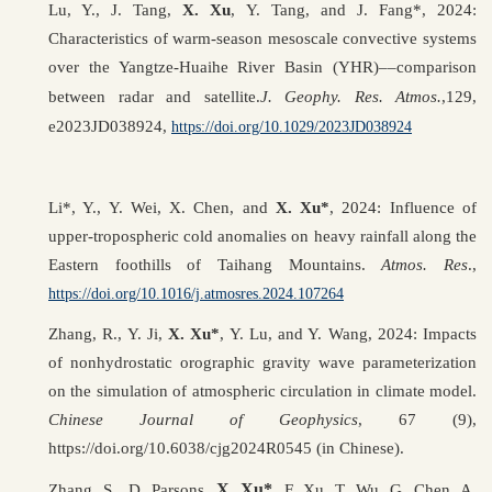
Lu, Y., J. Tang,
X. Xu
, Y
.
Tang, and J. Fang*, 2024:
Characteristics of warm-season mesoscale convective systems
over the Yangtze-Huaihe River Basin (YHR)––comparison
between radar and satellite.
J. Geophy. Res
.
Atmos
.
,
129,
e2023JD038924,
https://doi.org/10.1029/2023JD038924
Li*, Y., Y. Wei, X. Chen, and
X. Xu*
, 2024: Influence of
upper-tropospheric cold anomalies on heavy rainfall along the
Eastern foothills of Taihang Mountains.
Atmos. Res
.,
https://doi.org/10.1016/j.atmosres.2024.107264
Zhang, R., Y. Ji,
X. Xu*
, Y. Lu, and Y. Wang, 2024:
Impacts
of nonhydrostatic orographic gravity wave parameterization
on the simulation of atmospheric circulation in climate model.
Chinese Journal of Geophysics
, 67 (9),
https://doi.org/10.6038/cjg2024R0545 (in Chinese).
X. Xu*
Zhang, S., D. Parsons,
, F. Xu, T. Wu, G. Chen, A.