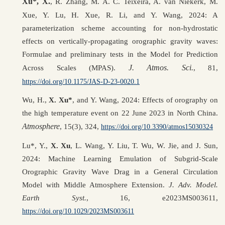
Xu*, X.
, R. Zhang, M. A. C. Teixeira, A. van Niekerk, M.
Xue, Y. Lu, H. Xue, R. Li, and Y. Wang, 2024: A
parameterization scheme accounting for non-hydrostatic
effects on vertically-propagating orographic gravity waves:
Formulae and preliminary tests in the Model for Prediction
J. Atmos. Sci.
Across Scales (MPAS).
, 81,
https://doi.org/10.1175/JAS-D-23-0020.1
Wu, H.,
X. Xu*
, and Y. Wang, 2024:
Effects of orography on
the high temperature event on 22 June 2023 in North China.
Atmosphere
, 15(3), 324,
https://doi.org/10.3390/atmos15030324
Lu*
, Y.,
X. Xu
, L. Wang, Y. Liu, T. Wu, W. Jie, and J. Sun,
2024:
Machine Learning Emulation of Subgrid-Scale
Orographic Gravity Wave Drag in a General Circulation
Model with Middle Atmosphere Extension.
J. Adv. Model.
Earth Syst.
, 16, e2023MS003611,
https://doi.org/10.1029/2023MS003611