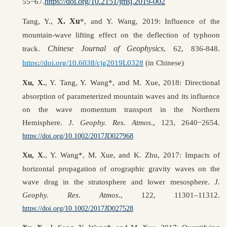
https://doi.org/10.2151/jmsj.2019-002
55−67.
X. Xu
Tang, Y.,
*, and Y. Wang, 2019: Influence of the
mountain-wave lifting effect on the deflection of typhoon
Chinese Journal of Geophysics
track.
, 62, 836-848.
https://doi.org/10.6038/cjg2019L0328
(in Chinese)
Xu, X.
, Y. Tang, Y. Wang*, and M. Xue, 2018: Directional
absorption of parameterized mountain waves and its influence
on the wave momentum transport in the Northern
Hemisphere.
J. Geophy. Res. Atmos
., 123, 2640−2654.
https://doi.org/10.1002/2017JD027968
Xu, X.
, Y. Wang*, M. Xue, and K. Zhu, 2017: Impacts of
horizontal propagation of orographic gravity waves on the
wave drag in the stratosphere and lower mesosphere.
J.
Geophy. Res. Atmos
., 122, 11301–11312.
https://doi.org/10.1002/2017JD027528