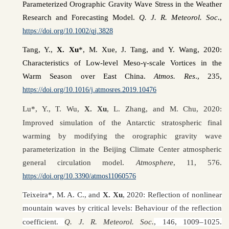
Parameterized Orographic Gravity Wave Stress in the Weather
Research and Forecasting Model.
Q. J. R. Meteorol. Soc
.,
https://doi.org/10.1002/qj.3828
Tang, Y.,
X. Xu
*, M. Xue, J. Tang, and Y. Wang, 2020:
Characteristics of Low-level Meso-γ-scale Vortices in the
Warm Season over East China.
Atmos. Res
., 235,
https://doi.org/10.1016/j.atmosres.2019.10476
Lu*, Y., T
.
Wu,
X
.
Xu
, L
.
Zhang
,
and M
.
Chu, 2020:
Improved simulation of the Antarctic stratospheric final
warming by modifying the orographic gravity wave
parameterization in the Beijing Climate Center atmospheric
general circulation model.
Atmosphere
, 11, 576.
https://doi.org/10.3390/atmos11060576
Teixeira*, M. A. C., and
X. Xu
, 2020: Reflection of nonlinear
mountain waves by critical levels: Behaviour of the reflection
coefficient.
Q. J. R. Meteorol. Soc.
, 146, 1009–1025.