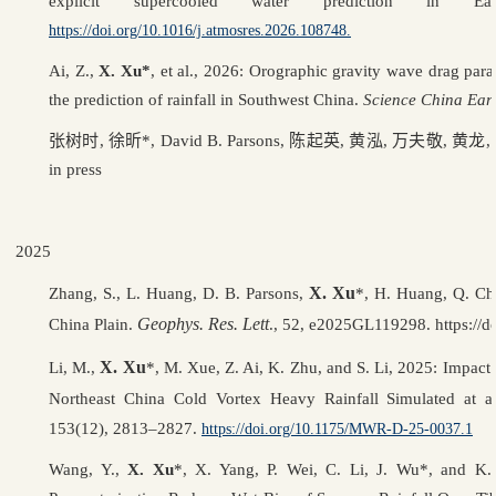
explicit supercooled water prediction in Ea
https://doi.org/10.1016/j.atmosres.2026.108748.
Ai, Z.,
X. Xu*
, et al., 2026: Orographic gravity wave drag pa
the prediction of rainfall in Southwest China.
Science China Ear
张树时
,
徐昕
*, David B. Parsons,
陈起英
,
黄泓
,
万夫敬
,
黄龙
,
in press
2025
X. Xu
Zhang, S., L. Huang, D. B. Parsons,
*, H. Huang, Q. Che
Geophys. Res. Lett
China Plain.
., 52, e2025GL119298. https://
X. Xu
Li, M.,
*, M. Xue, Z. Ai, K. Zhu, and S. Li, 2025: Impac
Northeast China Cold Vortex Heavy Rainfall Simulated at 
153(12), 2813–2827.
https://doi.org/10.1175/MWR-D-25-0037.1
Wang, Y.,
X. Xu
*, X. Yang, P. Wei, C. Li, J. Wu*, and K