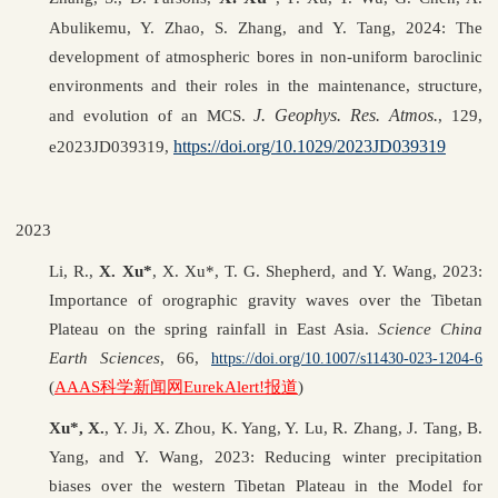
Abulikemu, Y. Zhao, S. Zhang, and Y. Tang, 2024: The
development of atmospheric bores in non-uniform baroclinic
environments and their roles in the maintenance, structure,
J. Geophys. Res. Atmos.
and evolution of an MCS.
,
129,
https://doi.org/10.1029/2023JD039319
e2023JD039319,
2023
Li, R.,
X. Xu*
, X. Xu*, T. G. Shepherd, and Y. Wang, 2023:
Importance of orographic gravity waves over the Tibetan
Plateau on the spring rainfall in East Asia.
Science China
Earth Sciences
, 66,
https://doi.org/10.1007/s11430-023-1204-6
(
AAAS科学新闻网EurekAlert!报道
)
Xu*, X.
, Y. Ji, X. Zhou, K. Yang, Y. Lu, R. Zhang, J. Tang, B.
Yang, and Y. Wang, 2023: Reducing winter precipitation
biases over the western Tibetan Plateau in the Model for