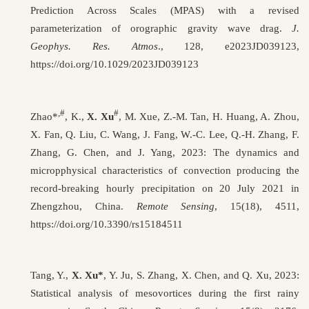
Prediction Across Scales (MPAS) with a revised
parameterization of orographic gravity wave drag.
J.
Geophys. Res. Atmos
., 128, e2023JD039123,
https:
//
doi.org/10.1029/2023JD039123
,#
#
Zhao*
, K.,
X. Xu
, M. Xue, Z.-M. Tan, H. Huang, A. Zhou,
X. Fan, Q. Liu, C. Wang, J. Fang, W.-C. Lee, Q.-H. Zhang, F.
Zhang, G. Chen, and J. Yang, 2023: The dynamics and
micropphysical characteristics of convection producing the
record-breaking hourly precipitation on 20 July 2021 in
Zhengzhou, China.
Remote Sensing
, 15(18), 4511,
https://doi.org/10.3390/rs15184511
Tang, Y.,
X. Xu*
, Y. Ju, S. Zhang, X. Chen, and Q. Xu, 2023:
Statistical analysis of mesovortices during the first rainy