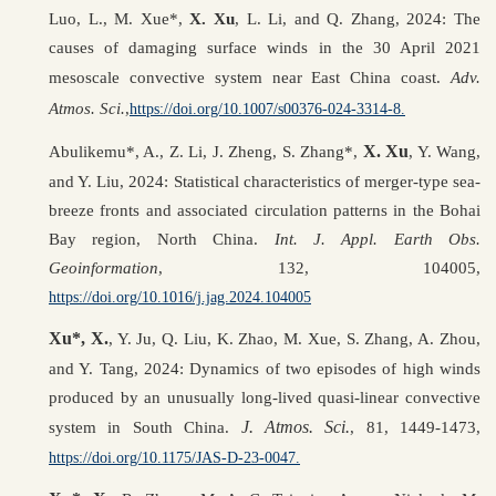
Luo, L., M. Xue*,
X. Xu
, L. Li, and Q. Zhang, 2024: The
causes of damaging surface winds in the 30 April 2021
mesoscale convective system near East China coast.
Adv
.
Atmos
. Sci.
,
https://doi.org/10.1007/s00376-024-3314-8.
X. Xu
Abulikemu*, A., Z. Li, J. Zheng, S. Zhang*,
, Y. Wang,
and Y. Liu, 2024: Statistical characteristics of merger-type sea-
breeze fronts and associated circulation patterns in the Bohai
Bay region, North China.
Int. J. Appl. Earth Obs.
Geoinformation
, 132, 104005,
https://doi.org/10.1016/j.jag.2024.104005
Xu*, X.
, Y. Ju, Q. Liu, K. Zhao, M. Xue, S. Zhang, A. Zhou,
and Y. Tang, 2024: Dynamics of two episodes of high winds
produced by an unusually long-lived quasi-linear convective
J. Atmos. Sci.
system in South China.
, 81
,
1449-1473,
https://doi.org/10.1175/JAS-D-23-0047.