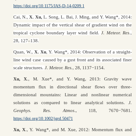
https://doi.org/10.1175/JAS-D-14-0209.1
Cai, N.,
X. Xu,
L. Song, L. Bai, J. Ming, and Y. Wang*, 2014:
Dynamic impact of the vertical shear of gradient wind on the
tropical cyclone boundary layer wind field.
J. Meteor. Res
.,
28, 127
–
138.
Quan, W.,
X. Xu
, Y. Wang*, 2014: Observation of a straight-
line wind case caused by a gust front and its associated finer
scale structures.
J. Meteor. Res.
, 28, 1137−1154.
Xu, X
., M. Xue*, and Y. Wang, 2013: Gravity wave
momentum flux in directional shear flows over three-
dimensional mountains: Linear and nonlinear numerical
solutions as compared to linear analytical solutions.
J.
Geophys. Res. Atmos
., 118, 7670−7681.
https://doi.org/10.1002/jgrd.50471
Xu, X
., Y. Wang*, and M. Xue, 2012: Momentum flux and