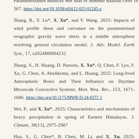
Parameterization Reduces Wet Bias of Summer Rainfall Over Tib
367.
https://doi.org/10.1038/s41612-025-01245-z
Zhang, R., Y. Lu*,
X. Xu*
, and Y. Wang, 2025: Impacts of
wind profile shear and curvature on the parameterized
orographic gravity wave stress in a middle atmosphere
resolving general circulation model.
J. Adv. Model. Earth
Syst.
, 17, e2024MS004232
Zhang, S., H. Huang, D. Parsons,
X. Xu*
, Q. Chen, F. Lyu, F.
Xu, G. Chen, A. Abulikemu, and L. Huang, 2025: Long-lived
Atmospheric Bores and Their Influence on Daytime
Mesoscale Convective Systems.
Mon. Wea. Rev
.,
153
,
1671-
1686
.
https://doi.org/10.1175/MWR-D-24-0257.1
Wei, P., and
X. Xu*
, 2025: Characteristics and mechanisms of
heavy precipitation in spring of Eastern Himalayas.
J.
Climate
, 38(13), 2975-2987
Hua, S., G. Chen*, B. Chen, M. Li, and
X. Xu
, 2025: