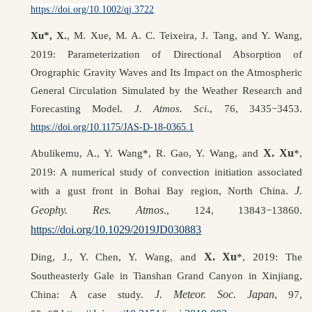
https://doi.org/10.1002/qj.3722
Xu
*
, X.
, M. Xue, M. A. C. Teixeira, J. Tang, and Y. Wang,
2019: Parameterization of Directional Absorption of
Orographic Gravity Waves and Its Impact on the Atmospheric
General Circulation Simulated by the Weather Research and
Forecasting Model.
J. Atmos. Sci
., 76, 3435−3453.
https://doi.org/10.1175/JAS-D-18-0365.1
X. Xu
Abulikemu, A., Y. Wang*, R. Gao, Y. Wang, and
*,
2019: A numerical study of convection initiation associated
J.
with a gust front in Bohai Bay region, North China.
Geophy. Res. Atmos
., 124, 13843−13860.
https://doi.org/10.1029/2019JD030883
X. Xu
Ding, J., Y. Chen, Y. Wang, and
*, 2019: The
Southeasterly Gale in Tianshan Grand Canyon in Xinjiang,
J. Meteor. Soc. Japan
China: A case study.
, 97,