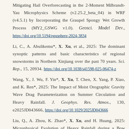
Mitigating Hail Overforecasting in the 2-Moment Milbrandt-
Yau Microphysics Scheme (v2.25.2_beta_04) in WRF
(v4.5.1) by Incorporating the Graupel Spongy Wet Growth
Geosci. Model Dev
Process (MY2_GSWG v1.0).
.,
https://doi.org/10.5194/egusphere-2024-3834
Li, C., A. Abulikemu*,
X. Xu
, et al., 2025: The dominant
synoptic patterns and basic characteristics of regional
snowstorms in Northern Xinjiang over the past 70 years.
Sci.
Rep
., 15, 20934.
https://doi.org/10.1038/s41598-025-06474-z
Wang, Y., J. Wu, F. Yin*,
X. Xu
, T. Chen, X. Yang, P. Xiao,
and K. Ren*, 2025: The Impact of Moist Orographic Gravity
Wave Drag Parameterization on Summer Circulation and
Heavy Rainfall.
J. Geophys. Res. Atmos
., 130,
e2025JD043666,
https://doi.org/10.1029/2025JD043666
Liu, Q., A. Zhou, K. Zhao*,
X. Xu
, and H. Huang, 2025:
Microphysical Evolution of Heavy Rainfall during a Bow