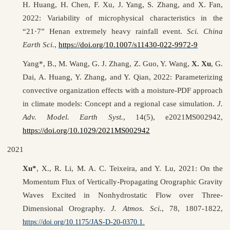
H. Huang, H. Chen, F. Xu, J. Yang, S. Zhang, and X. Fan,
2022: Variability of microphysical characteristics in the
“21·7” Henan extremely heavy rainfall event.
Sci. China
Earth Sci.
,
https://doi.org/10.1007/s11430-022-9972-9
Yang*, B., M. Wang, G. J. Zhang, Z. Guo, Y. Wang,
X. Xu
, G.
Dai, A. Huang, Y. Zhang, and Y. Qian, 2022: Parameterizing
convective organization effects with a moisture-PDF approach
in climate models: Concept and a regional case simulation.
J.
Adv. Model. Earth Syst.
, 14(5), e2021MS002942,
https://doi.org/10.1029/2021MS002942
2021
Xu*
, X., R. Li, M. A. C. Teixeira, and Y. Lu, 2021: On the
Momentum Flux of Vertically-Propagating Orographic Gravity
Waves Excited in Nonhydrostatic Flow over Three-
Dimensional Orography.
J. Atmos. Sci.
, 78, 1807-1822,
https://doi.org/10.1175/JAS-D-20-0370.1.