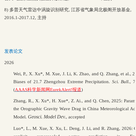
8) 多普天气雷达中涡旋识别研究, 江苏省气象局北极阁开放基金,
2016.1-2017.12, 主持
发表论文
2026
Wei, P., X. Xu*,
M. Xue, J. Li, K. Zhao, and Q. Zhang, et al.,
Biases of 21.7 Zhengzhou Extreme Precipitation.
Sci. Bull
., 
(
AAAS科学新闻网EurekAlert!报道
)
Zhang, R., X. Xu*, H. Xue*, Z. Ai., and Q. Chen, 2025: Parame
the Orographic Gravity Wave Drag in China Meteorological Ad
Geosci. Model Dev.
Model.
, accepted
Luo*, L., M. Xue, X. Xu, L. Deng, J. Li, and R. Zhang, 2026: C