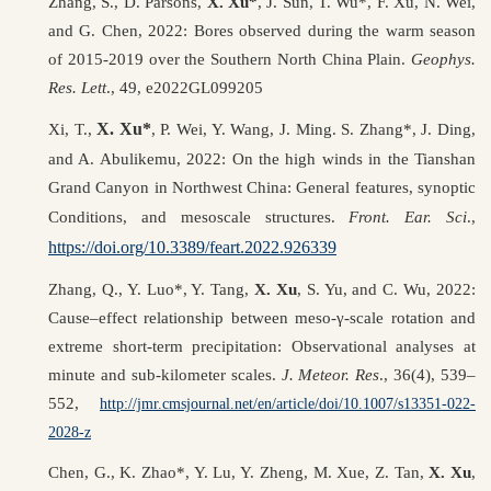
Zhang, S., D. Parsons,
X. Xu*
, J. Sun, T. Wu*, F. Xu, N. Wei,
and G. Chen, 2022: Bores observed during the warm season
of 2015-2019 over the Southern North China Plain.
Geophys.
Res. Lett
., 49, e2022GL099205
X. Xu*
Xi, T.,
, P. Wei, Y. Wang, J. Ming. S. Zhang*, J. Ding,
and A. Abulikemu, 2022: On the high winds in the Tianshan
Grand Canyon in Northwest China: General features, synoptic
Conditions, and mesoscale structures.
Front. Ear. Sci
.
,
https://doi.org/10.3389/feart.2022.926339
Zhang, Q., Y. Luo*, Y. Tang,
X. Xu
, S. Yu, and C. Wu, 2022:
Cause–effect relationship between meso-γ-scale rotation and
extreme short-term precipitation: Observational analyses at
minute and sub-kilometer scales.
J. Meteor. Res
., 36(4), 539–
552,
http://jmr.cmsjournal.net/en/article/doi/10.1007/s13351-022-
2028-z
Chen, G., K. Zhao*, Y. Lu, Y. Zheng, M. Xue, Z. Tan,
X. Xu
,