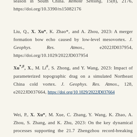
season in South China.
Remote Sensing
, 15(8), 2176,
https://doi.org/10.3390/rs15082176
Liu, Q.,
X. Xu*
, K. Zhao*, and A. Zhou, 2023: A merger
formation bow echo caused by low-level mesovortex.
J.
Geophys. Res. Atmos.
, e2022JD037954,
https://doi.org/10.1029/2022JD037954
*,
#
#
Xu
, X
., M. Li
, S. Zhong, and Y. Wang, 2023: Impact of
parameterized topographic drag on a simulated Northeast
China cold vortex.
J. Geophys. Res. Atmos
., 128,
e2022JD037664,
https://doi.org/10.1029/2022JD037664
Wei, P.,
X. Xu*
, M. Xue, C. Zhang, Y. Wang, K. Zhao, A.
Zhou, S. Zhang, and K. Zhu, 2023: On the key dynamical
processes supporting the 21.7 Zhengzhou record-breaking