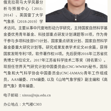
俄克拉荷马大学风暴分
析与预报中心（2011-
2014）、
英国雷丁大学
气象系（2018-2019）学
术访问。
主要从事中尺度地形动力学研究，主持国家自然科学基
金委优秀青年基金、科技部重点研发计划课题等10
项，作为骨
干参与多项
科技部973计划、国家重点研发计划、国家自然科学
基金委重大研究计划等。研究成果发表学术论文40余篇，获得
国家发明专利7项，软件著作权10项。先后
获得
2016
年江苏省优
秀博士学位论文，
2017
年江苏省科学技术二等奖（排名第5
）。
现担任世界天气研究计划中国委员会(CNC-WWRP)秘书，国际
气象和大气科学协会中国委员会(CNC-IAMAS)青年工作组成
员，AAS编委、JTM编委, 以及《山地气象学报》副主编和《高
原气象》青年编委
。
电子邮箱：xinxu@nju.edu.cn
办公地点：大气楼C303