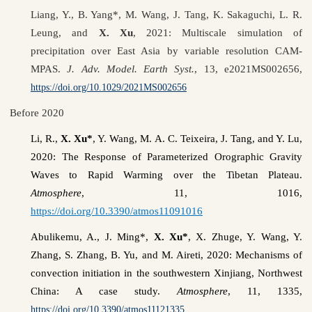
Liang, Y., B. Yang*, M. Wang, J. Tang, K. Sakaguchi, L. R.
Leung, and
X. Xu
, 2021: Multiscale simulation of
precipitation over East Asia by variable resolution CAM-
MPAS.
J. Adv. Model. Earth Syst.
, 13, e2021MS002656,
https://doi.org/10.1029/2021MS002656
Before 2020
Li, R.,
X. Xu*
, Y. Wang, M. A. C. Teixeira, J. Tang, and Y. Lu,
2020: The Response of Parameterized Orographic Gravity
Waves to Rapid Warming over the Tibetan Plateau.
Atmosphere
, 11, 1016,
https://doi.org/10.3390/atmos11091016
Abulikemu, A., J. Ming*,
X. Xu*
, X. Zhuge, Y. Wang, Y.
Zhang, S. Zhang, B. Yu, and M. Aireti, 2020: Mechanisms of
convection initiation in the southwestern Xinjiang, Northwest
China: A case study.
Atmosphere
, 11, 1335,
https://doi.org/10.3390/atmos11121335