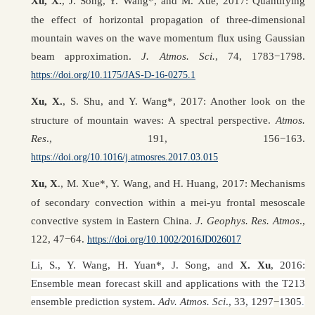
Xu, X.
, J. Song, Y. Wang*, and M. Xue, 2017: Quantifying
the effect of horizontal propagation of three-dimensional
mountain waves on the wave momentum flux using Gaussian
beam approximation.
J. Atmos. Sci.
, 74, 1783−1798.
https://doi.org/10.1175/JAS-D-16-0275.1
Xu, X.
, S. Shu, and Y. Wang*, 2017: Another look on the
structure of mountain waves: A spectral perspective.
Atmos.
Res
., 191, 156−163.
https://doi.org/10.1016/j.atmosres.2017.03.015
Xu, X
., M. Xue*, Y. Wang, and H. Huang, 2017: Mechanisms
of secondary convection within a mei-yu frontal mesoscale
convective system in Eastern China.
J. Geophys. Res. Atmos
.,
122, 47−64.
https://doi.org/10.1002/2016JD026017
Li, S., Y. Wang, H. Yuan*, J. Song, and
X. Xu
, 2016:
Ensemble mean forecast skill and applications with the T213
ensemble prediction system.
Adv. Atmos. Sci
., 33, 1297
−
1305
.