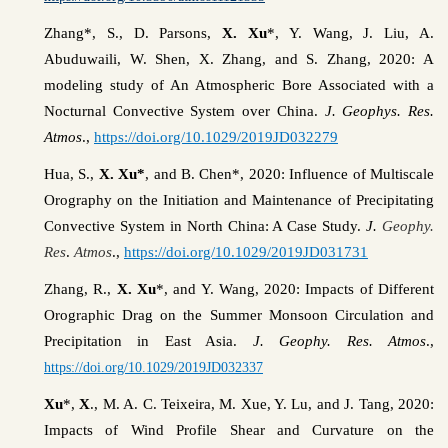
Zhang*, S., D. Parsons,
X. Xu
*, Y. Wang, J. Liu, A.
Abuduwaili, W. Shen, X. Zhang, and S. Zhang, 2020: A
modeling study of An Atmospheric Bore Associated with a
Nocturnal Convective System over China.
J. Geophys. Res.
Atmos
.,
https://doi.org/10.1029/2019JD032279
Hua, S.,
X. Xu*
, and B. Chen*, 2020: Influence of Multiscale
Orography on the Initiation and Maintenance of Precipitating
Convective System in North China: A Case Study.
J.
Geophy.
Res
.
Atmos
.,
https://doi.org/10.1029/2019JD031731
Zhang, R.,
X. Xu
*, and Y. Wang, 2020: Impacts of Different
Orographic Drag on the Summer Monsoon Circulation and
Precipitation in East Asia.
J. Geophy. Res. Atmos
.,
https://doi.org/10.1029/2019JD032337
Xu
*,
X
., M. A. C. Teixeira, M. Xue, Y. Lu, and J. Tang, 2020:
Impacts of Wind Profile Shear and Curvature on the