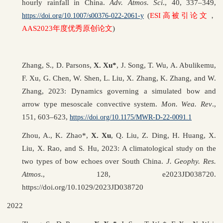
hourly rainfall in China.
Adv. Atmos. Sci
., 40, 337–349,
(
ESI高被引论文
，
https://doi.org/10.1007/s00376-022-2061-y
AAS2023年度优秀原创论文
)
Zhang, S., D. Parsons,
X. Xu*
, J. Song, T. Wu, A. Abulikemu,
F. Xu, G. Chen, W. Shen, L. Liu, X. Zhang, K. Zhang, and W.
Zhang, 2023: Dynamics governing a simulated bow and
arrow type mesoscale convective system.
Mon. Wea. Rev
.,
151, 603–623,
https://doi.org/10.1175/MWR-D-22-0091.1
Zhou, A., K. Zhao*,
X. Xu
, Q. Liu, Z. Ding, H. Huang, X.
Liu, X. Rao, and S. Hu, 2023: A climatological study on the
two types of bow echoes over South China.
J. Geophy. Res.
Atmos
., 128, e2023JD038720.
https://doi.org/10.1029/2023JD038720
2022