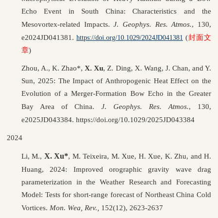
Echo Event in South China: Characteristics and the
Mesovortex-related Impacts.
J. Geophys. Res
.
Atmos.
,
130,
e2024JD041381.
(
封面文
https://doi.org/10.1029/2024JD041381
章
)
Zhou, A., K. Zhao*,
X. Xu
, Z. Ding, X. Wang, J. Chan, and Y.
Sun, 2025: The Impact of Anthropogenic Heat Effect on the
Evolution of a Merger-Formation Bow Echo in the Greater
Bay Area of China.
J. Geophys. Res
.
Atmos.
,
130,
e2025JD043384. https://doi.org/10.1029/2025JD043384
2024
X. Xu*
Li, M.,
, M. Teixeira, M. Xue, H. Xue, K. Zhu, and H.
Huang, 2024:
Improved orographic gravity wave drag
parameterization in the Weather Research and Forecasting
Model: Tests for short-range forecast of Northeast China Cold
Vortices
.
Mon. Wea, Rev.
,
152(12), 2623-2637