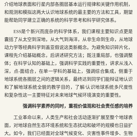
介绍地球表面和行星内部各圈层基本运行规律和关键作用机制，
和观测和模拟这两大认识地球系统的最主要的方法和工具，期望
能帮助同学建立正确的系统的科学思考和科学研究体系。
ESS
是个新兴而庞杂的科学体系，我们课程主要知识点更是
囊括了从太空到深地，从大气到海洋，从非生命到生命，从地球
动力学等经典科学到盖亚假说这类新概念。为避免知识碎片化，
课程先介绍基础概念，后讲述研究方法；既注重局部，也强调整
体；在科学认知的基础上，强调科学实践的重要性，讲求从浅入
深，点
-
面结合，在单一学科的基础上，强调综合集成，侧重于
地球系统各圈层之间的逻辑关系，最终达到同学们能辩证地认识
和了解地球系统全貌的教学目的，了解
/
认识地球系统多尺度性
和复杂性这一主要特征对未来地球气候环境演变的重要性。
强调科学素养的同时，重视价值观和社会责任感的培养
工业革命以来，人类生产和社会活动逐渐扩展至整个地球表
面，对地球自然生态环境系统和生态扰动和破坏的规模也日益扩
大。如今，我们已经面对全球气候变化、灾害性事件增多、生物