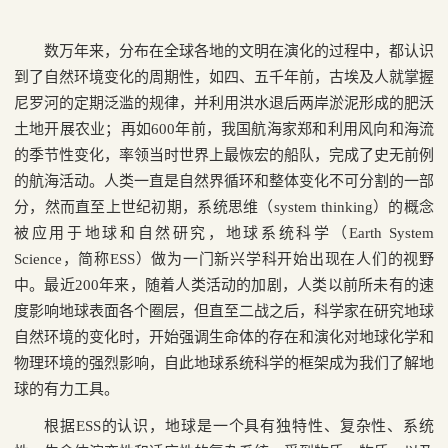
数万年来，分布在全球各地的文明在演化的过程中，都认识
到了自然环境变化的周期性，如四、五千年前，古埃及人就掌握
尼罗河的定期泛滥的规律，并利用洪水退后两岸淤泥形成的肥沃
土地开展农业；再如
600
年前，我国航海家郑和利用风向和海流
的季节性变化，率领当时世界上最恢宏的船队，完成了史无前例
的航海活动。人类一直是自然界循环和整体变化不可分割的一部
分，然而直至上世纪初期，系统思维（
system thinking
）的概念
被应用于地球和自然研究，地球系统科学（
Earth System
Science
，简称
ESS
）做为一门新兴学科开始出现在人们的视野
中。最近
200
年来，随着人类活动的加剧，人类以前所未有的速
度影响地球表面各个圈层，但直至二战之后，科学家在研究地球
自然环境的变化时，开始强调生命体的存在和演化对地球化学和
物理环境的强烈影响，自此地球系统科学的框架成为我们了解地
球的有力工具。
根据
ESS
的认识，地球是一个具有独特性、复杂性、系统