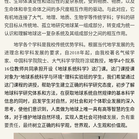
性、生命体演变性和适应性的复杂系统，受到物质、物质，以及
生命体和非生命体之间的多尺度相互作用的驱动。与此对应，它
有机地连接了大气、地理、地质、生物学等传统学科；学科的研
究目标从传统地、孤立地研究地球某一组成部分，转变成为统一
认识和理解地球这一复杂系统及其组成部分之间的相互作用。
地学各个学科是我校传统优势学科。根据当代地学发展的先
进理念和学科发展的要求，自
2018
年起，由我校著名气候学
家、中国科学院院士、大气科学学院符淙斌教授
，地学
4
个院系
16
位教师共同承担开设《地球系统科学》这门课。这门课授课
对象为“地球系统科学与环境”理科实验班的学生，我们希望通过
这门课程的讲授，帮助学生建立正确的科学研究态度，初步了解
地球科学研究体系和方法，在获取地球系统自然规律的基本科学
信息的同时，启发学生对自然，对社会和对个体职业发展的深入
思考，使他们意识到，人类做为地球上唯一具有高等智慧的生命
体，对于维护地球自然环境，实现人类社会可持续
发展，负有重
要责任，最终
树立正确的科学观，世界观，人生观和价值观。