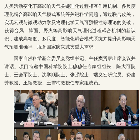
人类活动变化下高影响天气关键理化过程相互作用机制、多尺度
理化耦合高影响天气模式系统等关键科学问题，通过联合攻关，
实现宏观与微观动力学及物理化学天气可预报性等理论的突破，
获得台风、锋面、野火等高影响天气理化过程耦合机制的新认
识，建成高精度、多尺度、智能化耦合模式系统并提升高影响天
气预测准确率，服务国家防灾减灾重大需求。
国家自然科学基金委员会党组书记、主任窦贤康出席会议并
讲话。项目特邀中国科学院院士穆穆任专家组组长，陈大可院
士、王会军院士、沈学顺院士、张强院士、端义宏研究员、费建
芳教授、王韬教授、王雪梅教授任专家组成员。