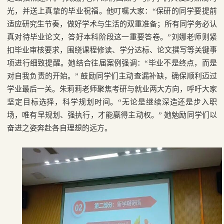
光，并送上真挚的毕业祝福。他叮嘱大家：“保研的同学要提前
适应研究生节奏，做好学术与生活的双重准备；所有同学务必认
真对待毕业论文，答好本科阶段这一重要答卷。”刘娜老师则紧
扣毕业审核要求，围绕课程修读、学分达标、论文撰写等关键事
项进行细致提醒。她结合往届案例强调：“毕业不是终点，而是
对自我负责的开始。” 鼓励同学们主动查漏补缺，确保顺利迈过
学业最后一关。朱莉莉老师聚焦考研与就业两大方向，呼吁大家
坚定目标选择，科学规划时间。“无论是继续深造还是步入职
场，唯有早规划、强执行，才能赢得主动权。” 她勉励同学们以
奋进之姿奔赴各自理想的远方。