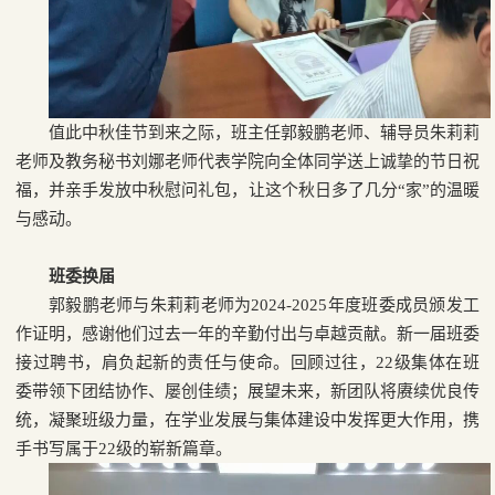
值此中秋佳节到来之际，班主任郭毅鹏老师、辅导员朱莉莉
老师及教务秘书刘娜老师代表学院向全体同学送上诚挚的节日祝
福，并亲手发放中秋慰问礼包，让这个秋日多了几分“家”的温暖
与感动。
班委换届
郭毅鹏老师与朱莉莉老师为
2024-2025
年度班委成员颁发工
作证明，感谢他们过去一年的辛勤付出与卓越贡献。新一届班委
接过聘书，肩负起新的责任与使命。回顾过往，
22
级集体在班
委带领下团结协作、屡创佳绩；展望未来，新团队将赓续优良传
统，凝聚班级力量，在学业发展与集体建设中发挥更大作用，携
手书写属于
22
级的崭新篇章。