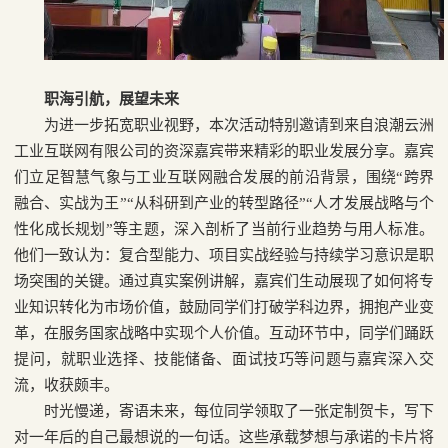
职海引航，展望未来
为进一步拓宽职业视野，本次活动特别邀请到来自浪潮云洲
工业互联网有限公司的资深嘉宾带来精彩的职业发展分享。嘉宾
们立足智慧气象与工业互联网融合发展的前沿背景，围绕“跨界
融合、实战为王”“从科研到产业的转型路径”“人才发展战略与个
性化成长规划”等主题，深入剖析了当前行业趋势与用人标准。
他们一致认为：复合型能力、项目实战经验与持续学习意识是职
场突围的关键。通过真实案例讲解，嘉宾们生动展现了如何将专
业知识转化为市场价值，鼓励同学们打破学科边界，拥抱产业变
革，在服务国家战略中实现个人价值。互动环节中，同学们踊跃
提问，就职业选择、技能储备、面试技巧等问题与嘉宾深入交
流，收获颇丰。
时光慢递，寄语未来，每位同学领取了一张定制贺卡，写下
对一年后的自己最想说的一句话。这些承载梦想与承诺的卡片将