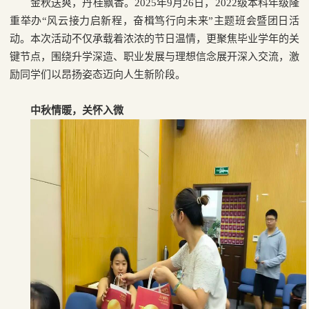
金秋送爽，丹桂飘香。
2025
年
9
月
26
日，
2022
级本科年级隆
重举办“风云接力启新程，奋楫笃行向未来”主题班会暨团日活
动。本次活动不仅承载着浓浓的节日温情，更聚焦毕业学年的关
键节点，围绕升学深造、职业发展与理想信念展开深入交流，激
励同学们以昂扬姿态迈向人生新阶段。
中秋情暖，关怀入微