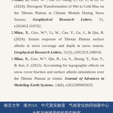
(2024). Divergent Transformation of Wet to Cold Bias on
the Tibetan Plateau in Climate Models During Snow
Season.
Geophysical Research Letters
, 51,
e2024GL110762.
2.
Miao, X.
, Guo, W.*, Li, W., Cao, Y., Ge, J., & Qiu, B.
(2024). Instant response of Tibetan Plateau surface
albedo to snow coverage and depth in snow season.
Geophysical Research Letters
, 51(3), e2023GL108010.
1.
Miao, X.
, Guo, W.*, Qiu, B., Lu, S., Zhang, Y., Xue, Y.,
& Sun, S. (2022). Accounting for topographic effects on
snow cover fraction and surface albedo simulations over
the Tibetan Plateau in winter.
Journal of Advances in
Modeling Earth Systems
, 14(8), e2022MS003035.
南京大学
南大OA
中尺度实验室
气候变化协同创新中心
大气与地球系统科学实验室