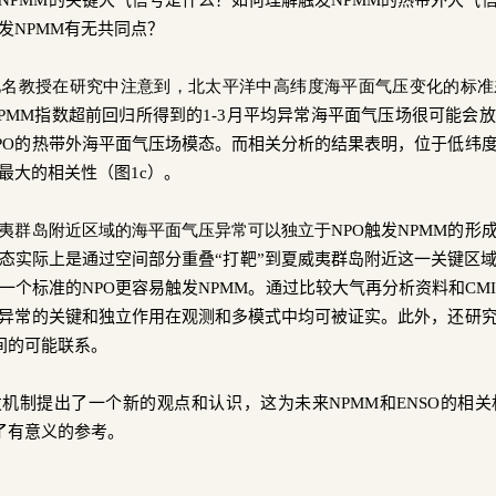
发
NPMM
有无共同点？
鲍名教授在研究中注意到，北太平洋中高纬度海平面气压变化的标准
PMM
指数超前回归所得到的
1-3
月平均异常海平面气压场很可能会放
PO
的热带外海平面气压场模态。而相关分析的结果表明，位于低纬
最大的相关性（图
1c
）。
夷群岛附近区域的海平面气压异常可以独立于
NPO
触发
NPMM
的形
态实际上是通过空间部分重叠“打靶”到夏威夷群岛附近这一关键区
一个标准的
NPO
更容易触发
NPMM
。通过比较大气再分析资料和
CMI
异常的关键和独立作用在观测和多模式中均可被证实。此外，还研
间的可能联系。
发机制提出了一个新的观点和认识，这为未来
NPMM
和
ENSO
的相关
了有意义的参考。