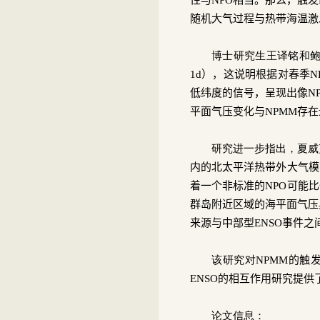
随机大气过程与热带海温激
博士研究生王译铭和
1d
），这说明根据对春季
N
低纬度的信号，呈现出像
N
平面气压变化与
NPMM
存在
研究进一步指出，夏威
内的北太平洋热带外大气模
着一个非标准的
NPO
可能比
群岛附近区域的海平面气压
来源与中部型
ENSO
事件之
该研究对
NPMM
的触
ENSO
的相互作用研究提供
论文信息：