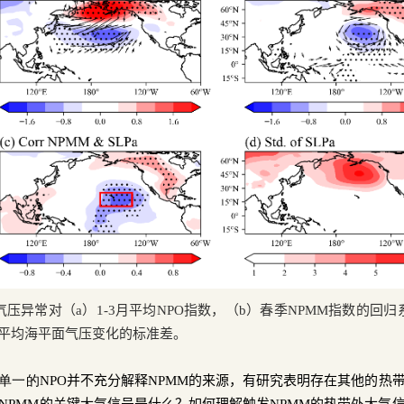
气压异常对（
a
）
1-3
月平均
NPO
指数，（
b
）春季
NPMM
指数的回归
平均海平面气压变化的标准差。
单一的
NPO
并不充分解释
NPMM
的来源，有研究表明存在其他的热
NPMM
的关键大气信号是什么？如何理解触发
NPMM
的热带外大气