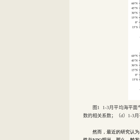
图
1 1-3
月平均海平面
数的相关系数；（
d
）
1-3
月
然而，最近的研究认为
性与
NPO
相当。那么，触发