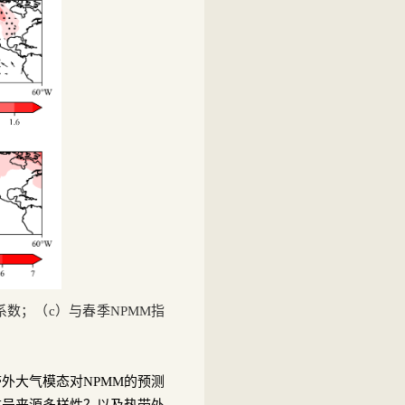
系数；（
c
）与春季
NPMM
指
带外大气模态对
NPMM
的预测
信号来源多样性？以及热带外