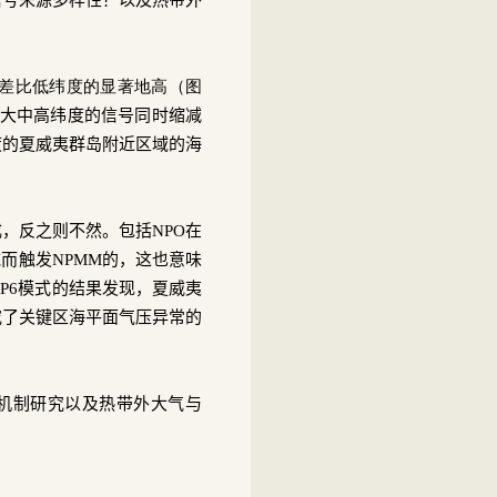
差比低纬度的显著地高（图
大中高纬度的信号同时缩减
度的夏威夷群岛附近区域的海
成，反之则不然。包括
NPO
在
域而触发
NPMM
的，这也意味
P6
模式的结果发现，夏威夷
究了关键区海平面气压异常的
机制研究以及热带外大气与