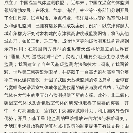
成立了“中国温室气体监测联盟”。近年来，中国在温室气体监测
领域蓬勃发展，在环境、气象、海洋、林业等业务部门分别开展
了全国尺度、试点城市、重点行业、海洋及林业等的温室气体排
放和碳汇监测，已拥有诸多典型成功案例，例如：以京津冀超大
城市集群为研究对象构建的京津冀高密度碳监测网络，将为其他
城市群，如长三角、珠三角、成渝地区等的碳监测系统构建起到
示范作用；在我国南方典型的亚热带天然林所建立的世界首
个“通量-大气-遥感观测平台”，实现了山地复杂地形生态系统碳
监测；我国建立了自主天基碳监测方法和技术，研制了我国首
颗、世界第三颗碳监测卫星，并搭载了一台高光谱与高空间分辨
率二氧化碳探测仪，开启了我国天基碳监测的恢弘篇章，全球首
台宽幅高光谱温室气体成像监测仪器的研发与测试成功，为温室
气体在大气中的垂直分布监测提供了新的支撑。此外，非二氧化
碳温室气体以及含氟温室气体的研究也取得了重要的突破，其
中，针对我国全面、宏伟的甲烷国家减排计划，利用国内外合作
优势，开展了基于星-地监测的甲烷排放评估方法与标准研究，
为我国甲烷排放强度估算与减排政策的制定提供了有效支撑；由