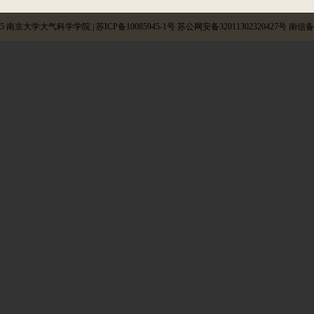
025 南京大学大气科学学院 | 苏ICP备10085945-1号 苏公网安备32011302320427号 南信备