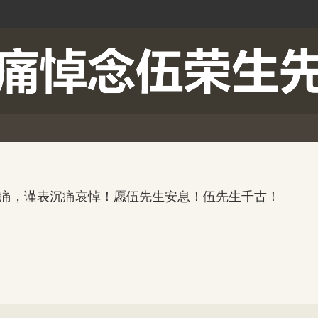
，谨表沉痛哀悼！愿伍先生安息！伍先生千古！