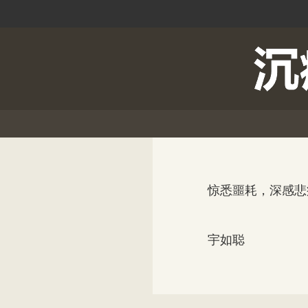
惊悉噩耗，深感悲痛
宇如聪